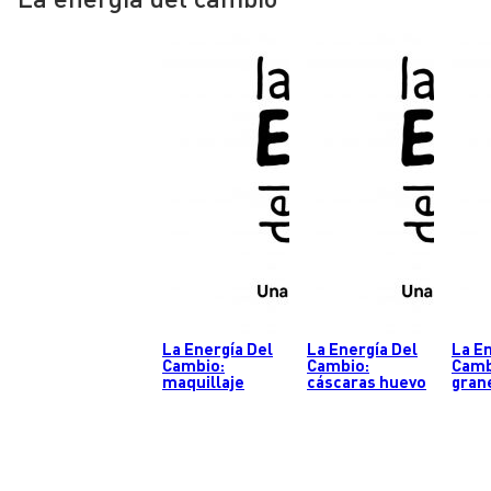
La Energía Del
La Energía Del
La E
Cambio:
Cambio:
Camb
maquillaje
cáscaras huevo
gran