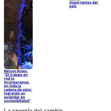
importantes del
país
Nelson Rojas:
"El trabajo en
red lo
incorporamos
en toda la
cadena de valor,
logrando un
estándar en
sostenibilidad"
La energía del cambio