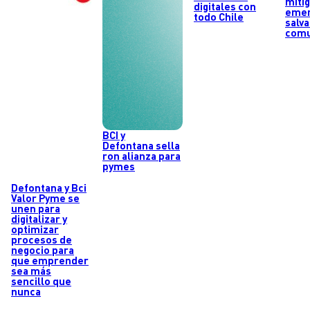
miti
digitales con
emer
todo Chile
salva
comu
BCI y
Defontana sella
ron alianza para
pymes
Defontana y Bci
Valor Pyme se
unen para
digitalizar y
optimizar
procesos de
negocio para
que emprender
sea más
sencillo que
nunca