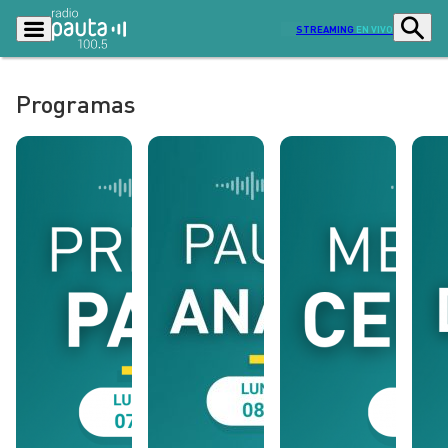
STREAMING
EN VIVO
Programas
Podcasts
Programas
Lo Último
Actualidad
Ciudad
Economía
Radio en vivo
Sostenibilidad
Tendencias
Deportes
Entretención y Cultura
Opinión
Dato en Pauta
Señal 2
Contenido Patrocinado